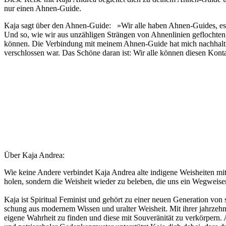
nur einen Ahnen-Guide.
Kaja sagt über den Ahnen-Guide: »Wir alle haben Ahnen-Guides, es si
Und so, wie wir aus unzähligen Strängen von Ahnenlinien geflochten 
können. Die Verbindung mit meinem Ahnen-Guide hat mich nachhalt
verschlossen war. Das Schöne daran ist: Wir alle können diesen Kont
Über Kaja Andrea:
Wie kei­ne An­de­re ver­bin­det Ka­ja An­drea al­te in­di­ge­ne Weis­hei­ten m
ho­len, son­dern die Weis­heit wie­der zu be­le­ben, die uns ein Weg­wei­ser 
Ka­ja ist Spi­ri­tu­al Fe­mi­nist und gehört zu ei­ner neu­en Ge­ne­ra­ti­on von s
schung aus mo­der­nem Wis­sen und ur­al­ter Weis­heit. Mit ihrer jahrze
eigene Wahrheit zu finden und diese mit Souveränität zu verkörpern. 