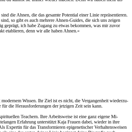
nd die Ahnen, die das gesamte Potential einer Linie repräsentieren.
sind, so gibt es auch mehrere Ahnen-Guides, die sich uns zeigen
ig geprägt, ich habe Zugang zu etwas bekommen, was mir zuvor
akt etablieren, denn wir alle haben Ahnen.«
it mo­der­nem Wis­sen. Ihr Ziel ist es nicht, die Ver­gan­gen­heit wie­der­zu­
für die Her­aus­for­de­run­gen der jet­zi­gen Zeit sein kann.
pi­ri­tu­el­len Teachern. Ih­re Ar­beits­wei­se ist ei­ne ganz ei­ge­ne Mi­
hntelangen Erfahrung unterstützt Kaja Frauen dabei, wieder in ihre
Als Expertin für das Transformieren epigenetischer Verhaltensweisen