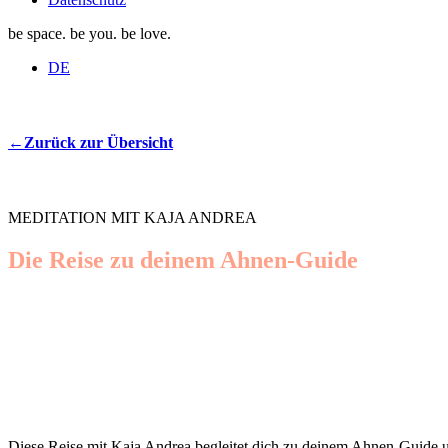
be space. be you. be love.
DE
←Zurück zur Übersicht
MEDITATION MIT KAJA ANDREA
Die Reise zu deinem Ahnen-Guide
Diese Reise mit Kaja Andrea begleitet dich zu deinem Ahnen-Guide 