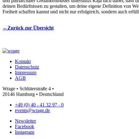
und patriarchaler Gedankenmuster unterstützt Kaja dich dabei, dass du
deinen Bedürfnissen zu gestalten, um deine eigene Definition von Weibl
Frei­heit schaf­fen kannst und nicht nur er­folg­reich, son­dern auch er­fül
←Zurück zur Übersicht
Footer
Kontakt
Datenschutz
Impressum
AGB
Wra­ge • Schlü­ter­straße 4 •
20146 Ham­burg • Deutsch­land
+49 (0) 40 - 41 32 97 - 0
events@wrage.de
Newsletter
Facebook
Instagram