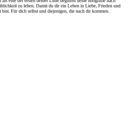
 als eine der ersten deiner Linie beginnst deine Biografie nach
ichkeit zu leben. Da­mit du dir ein Le­ben in Lie­be, Frie­den und
lt bist. Für dich selbst und die­je­ni­gen, die nach dir kom­men.